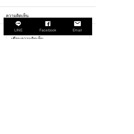
ความคิดเห็น
LINE
Facebook
Email
เขียนความคิดเห็น…
Doing t
เปลี่ยน "งานล้นมือ" ให้
Done x
เป็น "งานที่เสร็จจริง"
KUBOTA : เป
ด้วยเทคนิค Doing
ความวุ่นวายใน
to Done
ให้กลายเป็นความ
CONTACT US
ทั้งทีมขับเคลื่อน
เลขที่ 99/99 ตรอกนอกเขต ถนนพระราม3
แขวงช่องนนทรี เขตยานนาวา กรุงเทพฯ 10120
admin@entrepreneurshipplus.co.th
064-919-5563