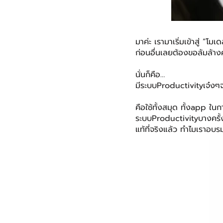
มาค่ะ เรามาเริ่มเข้าสู่ “โ
ก่อนอื่นเลยต้องขอล้มล้างค
นั่นก็คือ…
มีระบบProductivityเจ๋งๆจะ
คือใช้ทั้งสมุด ทั้งapp ในก
ระบบProductivityบางครั้
แท้ที่จริงแล้ว ทำไมเราอ