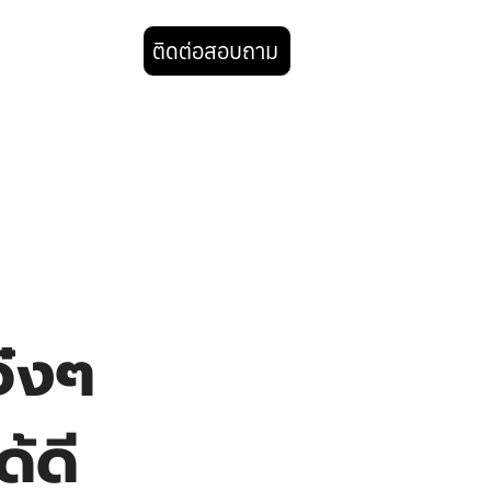
ติดต่อสอบถาม
BLOG
จ๋งๆ
้ดี