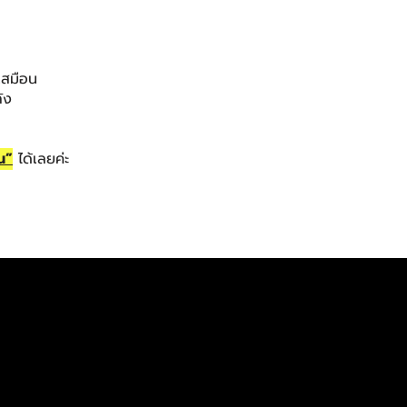
เสมือน
ัง
น”
ได้เลยค่ะ