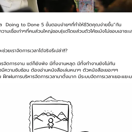
มเดล Doing to Done 5 ขั้นตอนง่ายๆที่ทำให้ชีวิตคุณง่ายขึ้น“กัน
วามเชื่อเก่าๆที่คนส่วนใหญ่ชอบ(แต่โดยส่วนตัวโค้ชเม้งไม่ชอบเอาซะเล
ช่วยเราจัดการเวลาได้จริงรึเปล่า!!?
ารจัดการงาน แต่ก็ยังพัง มีทั้งงานหลุด มีทั้งทำงานยังไม่ทัน
งมีความซับซ้อน ต้องอ่านหนังสือเล่มหนาๆ ตัวหนังสือเยอะๆๆ
บรม ฝึกฝนการบริหารจัดการเวลามาตั้งมาก มีระบบจัดการเวลาเยอะแยะ