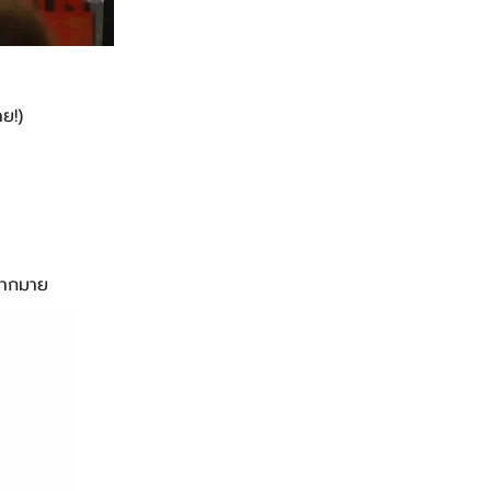
ย!)
มากมาย