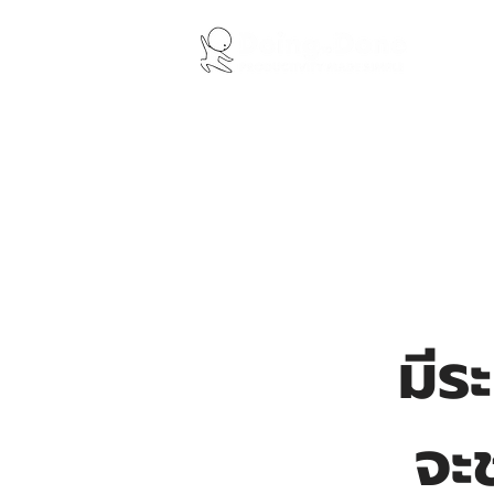
ABOUT US
WO
มีร
จะ