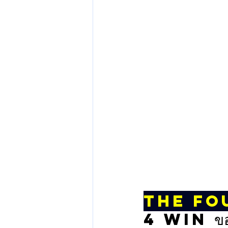
The Fo
4 WIN ข