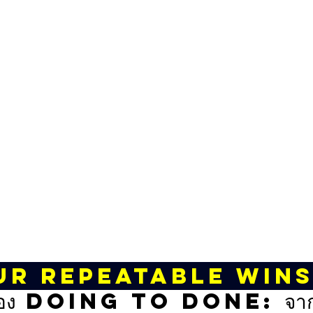
ur Repeatable Win
อง Doing to Done: จากค